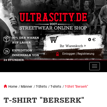
90% DER WAREN
0
€
AUF LAGER
Ihr Warenkorb »
EXPEDITION
Einloggen
|
Registrierung
INNERHALB VON
24 STUNDEN.
Toggle
naviga
Home
/
Männer
/
T-Shirts
/
T-shirts
/
T-Shirt "Berserk"
T-SHIRT "BERSERK"