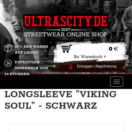
90% DER WAREN
0
€
AUF LAGER
Ihr Warenkorb »
EXPEDITION
Einloggen
|
Registrierung
INNERHALB VON
24 STUNDEN.
Toggle
naviga
LONGSLEEVE "VIKING
SOUL" - SCHWARZ