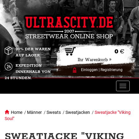
90% DER WAREN
0
€
AUF LAGER
Ihr Warenkorb »
EXPEDITION
Einloggen
|
Registrierung
INNERHALB VON
24 STUNDEN.
Toggle
naviga
Home
/
Männer
/
Sweats
/
Sweatjacken
/
Sweatjacke "Viking
Soul"
SWEATJACKE "VIKING