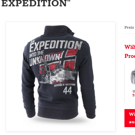
EXPEDITION"
Preis
Wäh
Pro
g
5
Wä
au