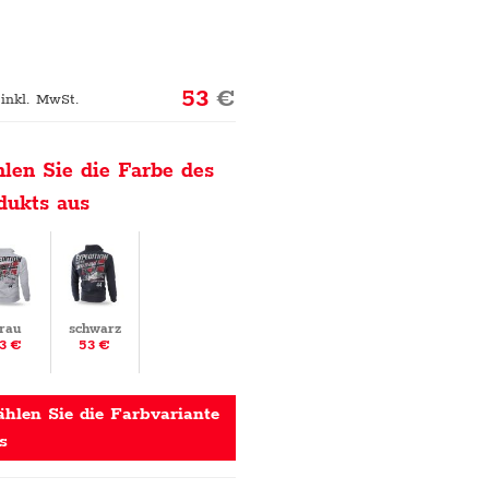
53
€
 inkl. MwSt.
len Sie die Farbe des
dukts aus
rau
schwarz
3 €
53 €
hlen Sie die Farbvariante
s