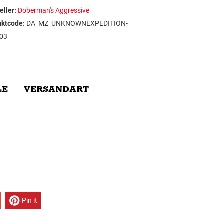
eller:
Doberman's Aggressive
uktcode:
DA_MZ_UNKNOWNEXPEDITION-
03
E
VERSANDART
Pin it