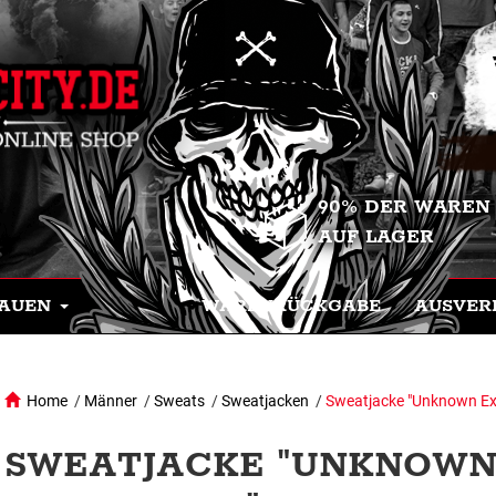
90% DER WAREN
AUF LAGER
AUEN
WARENRÜCKGABE
AUSVER
Home
/
Männer
/
Sweats
/
Sweatjacken
/
Sweatjacke "Unknown Ex
SWEATJACKE "UNKNOW