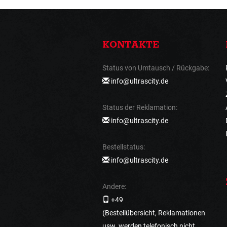
KONTAKTE
Status von Umtausch / Rückgabe:
info@ultrascity.de
Status der Reklamation:
info@ultrascity.de
Bestellstatus:
info@ultrascity.de
Andere:
+49
(Bestellübersicht, Reklamationen
usw. werden telefonisch nicht