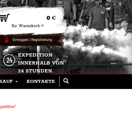
0
€
Ihr Warenkorb »
Einloggen
|
Registrierung
EXPEDITION
INNERHALB VON
24 STUNDEN.
KAUF
KONTAKTE
pedition"
N