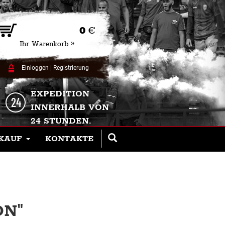
0
€
Ihr Warenkorb »
Einloggen
|
Registrierung
EXPEDITION
INNERHALB VON
24 STUNDEN.
KAUF
KONTAKTE
ON"