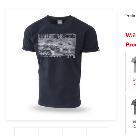
Preis
Wäh
Pro
b
2
k
2