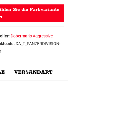
hlen Sie die Farbvariante
s
eller:
Doberman's Aggressive
uktcode:
DA_T_PANZERDIVISION-
4
E
VERSANDART