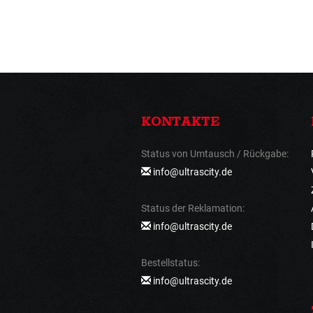
KONTAKTE
Status von Umtausch / Rückgabe:
info@ultrascity.de
Status der Reklamation:
info@ultrascity.de
Bestellstatus:
info@ultrascity.de