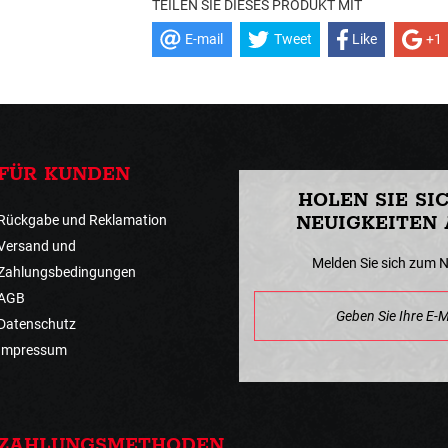
TEILEN SIE DIESES PRODUKT MIT
E-mail
Tweet
Like
+1
FÜR KUNDEN
HOLEN SIE SI
Rückgabe und Reklamation
NEUIGKEITEN 
Versand und
Melden Sie sich zum 
Zahlungsbedingungen
AGB
Datenschutz
Impressum
ZAHLUNGSMETHODEN