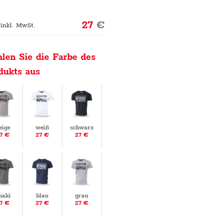
27
€
 inkl. MwSt.
len Sie die Farbe des
dukts aus
eige
weiß
schwarz
7 €
27 €
27 €
haki
blau
grau
7 €
27 €
27 €