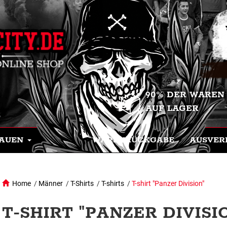
90% DER WAREN
AUF LAGER
AUEN
WARENRÜCKGABE
AUSVER
Home
/
Männer
/
T-Shirts
/
T-shirts
/
T-shirt "Panzer Division"
T-SHIRT "PANZER DIVISI