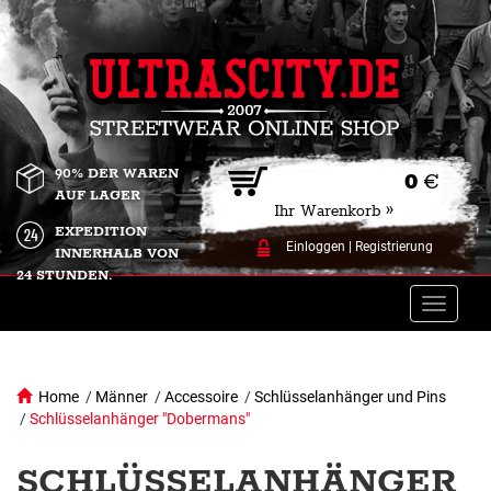
90% DER WAREN
0
€
AUF LAGER
Ihr Warenkorb »
EXPEDITION
Einloggen
|
Registrierung
INNERHALB VON
24 STUNDEN.
Toggle
naviga
Home
/
Männer
/
Accessoire
/
Schlüsselanhänger und Pins
/
Schlüsselanhänger "Dobermans"
SCHLÜSSELANHÄNGER