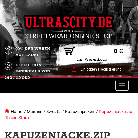
90% DER WAREN
0
€
AUF LAGER
Ihr Warenkorb »
EXPEDITION
Einloggen
|
Registrierung
INNERHALB VON
24 STUNDEN.
Toggle
naviga
Home
/
Männer
/
Sweats
/
Kapuzenjacken
/
Kapuzenjacke,zip
"Rising Storm"
KAPUZENJACKE,ZIP