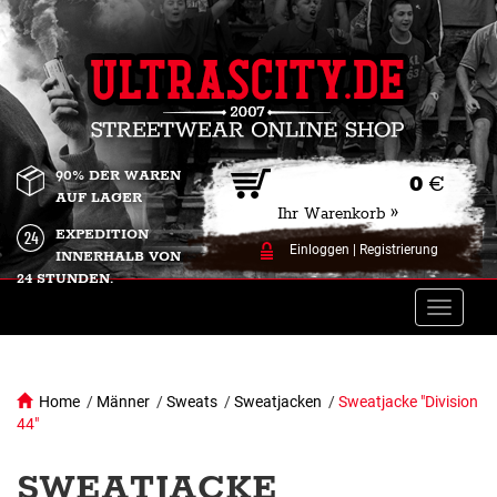
90% DER WAREN
0
€
AUF LAGER
Ihr Warenkorb »
EXPEDITION
Einloggen
|
Registrierung
INNERHALB VON
24 STUNDEN.
Toggle
naviga
Home
/
Männer
/
Sweats
/
Sweatjacken
/
Sweatjacke "Division
44"
SWEATJACKE