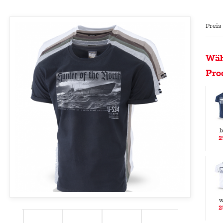
Preis
Wäh
Pro
b
2
w
2