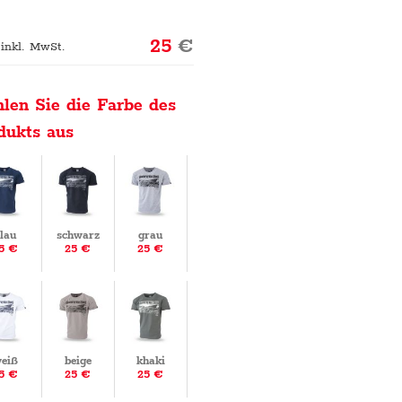
25
€
 inkl. MwSt.
len Sie die Farbe des
dukts aus
lau
schwarz
grau
5 €
25 €
25 €
eiß
beige
khaki
5 €
25 €
25 €