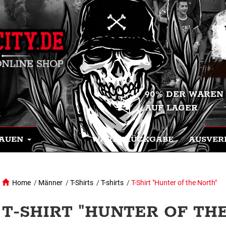
90% DER WAREN
AUF LAGER
AUEN
WARENRÜCKGABE
AUSVER
Home
/
Männer
/
T-Shirts
/
T-shirts
/
T-Shirt "Hunter of the North"
T-SHIRT "HUNTER OF TH