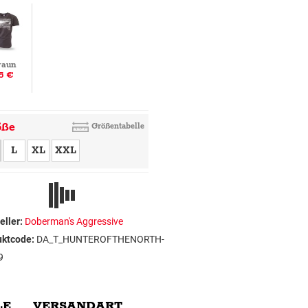
raun
5 €
öße
Größentabelle
L
XL
XXL
eller:
Doberman's Aggressive
uktcode:
DA_T_HUNTEROFTHENORTH-
9
E
VERSANDART