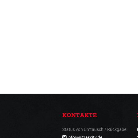
KONTAKTE
Status von Umtausch / Rückgabe:
info@ultrascity.de