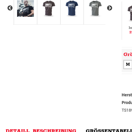
b
2
Gr
M
Herst
Prod
TS18
DETAILL. BESCHREIBUNG
GRÖSSENTABELL