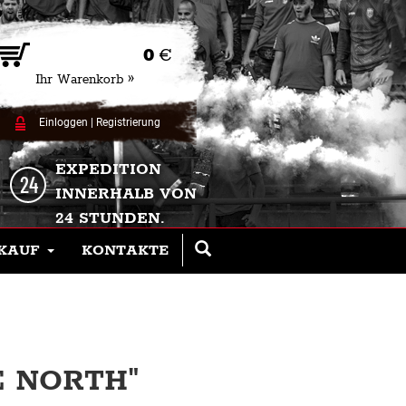
0
€
Ihr Warenkorb »
Einloggen
|
Registrierung
EXPEDITION
INNERHALB VON
24 STUNDEN.
KAUF
KONTAKTE
E NORTH"